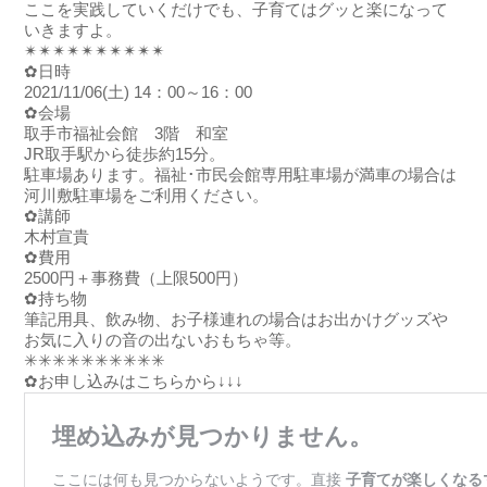
ここを実践していくだけでも、子育てはグッと楽になって
いきますよ。
✴✴✴✴✴✴✴✴✴✴
✿日時
2021/11/06(土) 14：00～16：00
✿会場
取手市福祉会館 3階 和室
JR取手駅から徒歩約15分。
駐車場あります。福祉･市民会館専用駐車場が満車の場合は
河川敷駐車場をご利用ください。
✿講師
木村宣貴
✿費用
2500円＋事務費（上限500円）
✿持ち物
筆記用具、飲み物、お子様連れの場合はお出かけグッズや
お気に入りの音の出ないおもちゃ等。
✳✳✳✳✳✳✳✳✳✳
✿お申し込みはこちらから↓↓↓