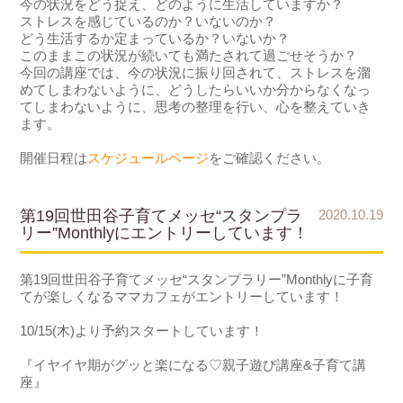
今の状況をどう捉え、どのように生活していますか？
ストレスを感じているのか？いないのか？
どう生活するか定まっているか？いないか？
このままこの状況が続いても満たされて過ごせそうか？
今回の講座では、今の状況に振り回されて、ストレスを溜
めてしまわないように、どうしたらいいか分からなくなっ
てしまわないように、思考の整理を行い、心を整えていき
ます。
開催日程は
スケジュールページ
をご確認ください。
第19回世田谷子育てメッセ“スタンプラ
2020.10.19
リー”Monthlyにエントリーしています！
第19回世田谷子育てメッセ“スタンプラリー”Monthlyに子育
てが楽しくなるママカフェがエントリーしています！
10/15(木)より予約スタートしています！
『イヤイヤ期がグッと楽になる♡親子遊び講座&子育て講
座』