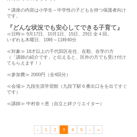
＊講座の内容は小学生～中学性の子どもを持つ保護者向け
です。
『どんな状況でも安心してできる子育て』
≪日時≫ 9月17日、10月1日、15日、29日 全４回。
いずれも木曜日、10時～11時40分
≪対象≫ 18才以上の千代田区在住、在勤、在学の方
（「講師の紹介です」と伝えると、区外の方でも受け付け
てもらえます！）
≪参加費≫ 2000円（全4回分）
≪会場≫ 九段生涯学習館（九段下駅６番出口をを出てすぐ
です）
≪講師≫ 中村奈々恵（自立と絆クリエイター）
‹
1
2
3
4
5
›
»