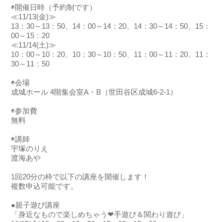
◉開催日時（予約制です）
≪11/13(金)≫
13：30～13：50、14：00～14：20、14：30～14：50、15：
00～15：20
≪11/14(土)≫
10：00～10：20、10：30～10：50、11：00～11：20、11：
30～11：50
◉会場
成城ホール 4階集会室A・B（世田谷区成城6-2-1）
◉参加費
無料
◉講師
宇塚のりえ
渡海あや
1回20分の枠で以下の講座を開催します！
複数申込可能です。
●親子遊び講座
「身近なもので楽しめちゃう❤手遊び＆関わり遊び」