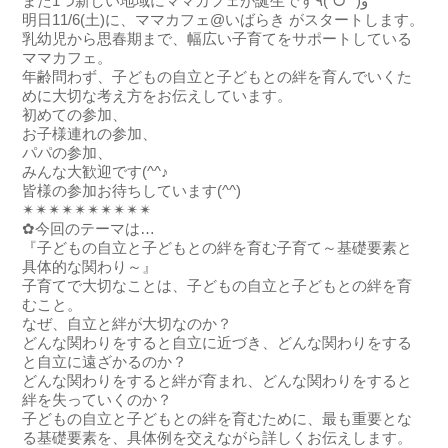
また1つ新しい地域にママカフェが誕生です٩(ˊᗜˋ*)و
明日11/6(土)に、ママカフェ@いばらき がスタートします。
乳幼児から思春期まで、幅広い子育てをサポートしている
ママカフェ。
年齢問わず、子どもの自立と子どもとの絆を育んでいくた
めに大切な考え方をお伝えしています。
初めての参加、
お子様連れの参加、
パパの参加、
みんな大歓迎です(^^♪
皆様の参加お待ちしています(^^)
✴✴✴✴✴✴✴✴✴✴
✿今回のテーマは…
『子どもの自立と子どもとの絆を育む子育て～基礎要素と
具体的な関わり～』
子育てで大切なことは、子どもの自立と子どもとの絆を育
むこと。
なぜ、自立と絆が大切なのか？
どんな関わりをすると自立に近づき、どんな関わりをする
と自立に遠ざかるのか？
どんな関わりをすると絆が育まれ、どんな関わりをすると
絆を失っていくのか？
子どもの自立と子どもとの絆を育むために、最も重要とな
る基礎要素を、具体例を交えながら詳しくお伝えします。