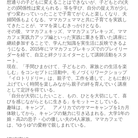
想通りの子どもに変えることはできないが、子どもとの(夫
との)関係性は変えられる」等を学び、自分の捉え方が少し
ずつ変わっていったことで子育てがぐんと楽しくなり、夫
婦関係もよくなる。ママカフェママと共に子育てを実践し
てきたことが、ママを楽しむきっかけとなる。
その後、ママカフェキッズ、ママカフェプレキッズ、ママ
カフェ実践力アップ編といった実践に重きを置いた講座に
継続参加することで、学んだ知識を実生活に反映できるよ
うになる。2015年にママカフェプレキッズでのプレイリー
ダーを経て、自立と絆クリエイターとして講師活動をスタ
ート。
現在、「手間ひまかけて、子どもとの、家族との生活を楽
しむ」をコンセプトに活動中。モノづくりワークショップ
『イロトリドリ✂』は、
親子で、工作を通して、ともに創り
上げていく時間を楽しみながら親子の絆を育んでいく
講座
として定評を得ている。
「自分が大切にしたいこと、もの、ひとを大切にして、喜
びを感じながらともに生きる」をモットーとしている。
趣味は、キャンプ。 アメリカでのサマーキャンプを1カ月
体験してから、キャンプの魅力に引き込まれる。大学1年の
娘・高2の息子・心の優しい夫の4人家族。ママカフェで
は、“ゆうゆ”の愛称で親しまれている。