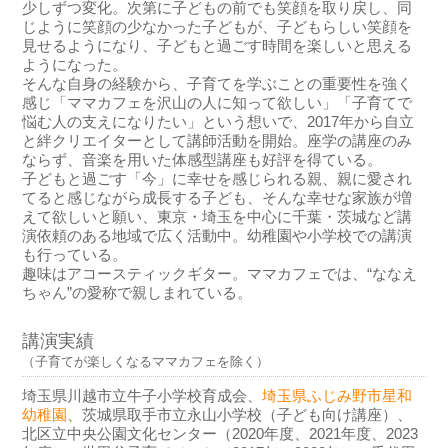
少しずつ変化。次第に子どもの前でも笑顔を取り戻し、同
じように笑顔の少なかった子どもが、子どもらしい笑顔を
見せるようになり、子どもと過ごす時間を楽しいと思える
ようになった。
そんな自身の経験から、子育てを学ぶことの重要性を強く
感じ「ママカフェを沢山の人に知って欲しい」「子育てで
悩む人の支えになりたい」という想いで、2017年から自立
と絆クリエイターとして講師活動を開始。座学の講座のみ
ならず、音楽を用いた体感型講座も好評を得ている。
子どもと過ごす「今」に幸せを感じられる親、親に愛され
てると感じながら成長する子ども、そんな幸せな家族が増
えて欲しいと願い、東京・埼玉を中心に千葉・茨城など講
演依頼のある地域で広く活動中。幼稚園や小学校での講演
も行っている。
趣味はアコースティックギター。ママカフェでは、“ななえ
ちゃん”の愛称で親しまれている。
講演実績
（子育てが楽しくなるママカフェを除く）
埼玉県川越市立牛子小学校育成会、
埼玉県ふじみ野市星和
幼稚園
、茨城県取手市立永山小学校（子ども向け講座）、
北区立中央公園文化センター（2020年度、2021年度、2023