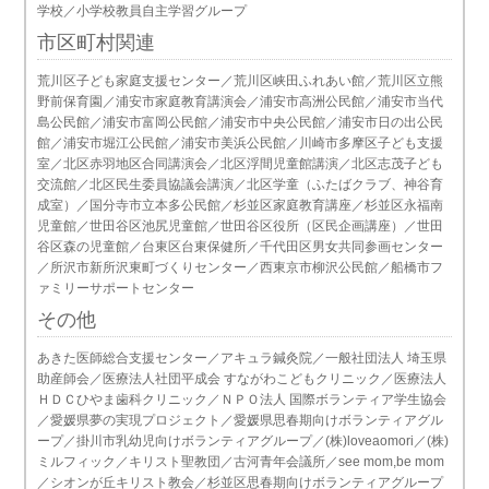
学校／小学校教員自主学習グループ
市区町村関連
荒川区子ども家庭支援センター／荒川区峡田ふれあい館／荒川区立熊
野前保育園／浦安市家庭教育講演会／浦安市高洲公民館／浦安市当代
島公民館／浦安市富岡公民館／浦安市中央公民館／浦安市日の出公民
館／浦安市堀江公民館／浦安市美浜公民館／川崎市多摩区子ども支援
室／北区赤羽地区合同講演会／北区浮間児童館講演／北区志茂子ども
交流館／北区民生委員協議会講演／北区学童（ふたばクラブ、神谷育
成室）／国分寺市立本多公民館／杉並区家庭教育講座／杉並区永福南
児童館／世田谷区池尻児童館／世田谷区役所（区民企画講座）／世田
谷区森の児童館／台東区台東保健所／千代田区男女共同参画センター
／所沢市新所沢東町づくりセンター／西東京市柳沢公民館／船橋市フ
ァミリーサポートセンター
その他
あきた医師総合支援センター／アキュラ鍼灸院／一般社団法人 埼玉県
助産師会／医療法人社団平成会 すながわこどもクリニック／医療法人
ＨＤＣひやま歯科クリニック／ＮＰＯ法人 国際ボランティア学生協会
／愛媛県夢の実現プロジェクト／愛媛県思春期向けボランティアグル
ープ／掛川市乳幼児向けボランティアグループ／(株)loveaomori／(株)
ミルフィック／キリスト聖教団／古河青年会議所／see mom,be mom
／シオンが丘キリスト教会／杉並区思春期向けボランティアグループ