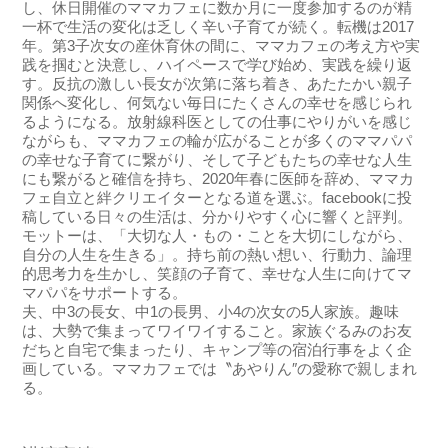
し、休日開催のママカフェに数か月に一度参加するのが精
一杯で生活の変化は乏しく辛い子育てが続く。転機は2017
年。第3子次女の産休育休の間に、ママカフェの考え方や実
践を掴むと決意し、ハイペースで学び始め、実践を繰り返
す。反抗の激しい長女が次第に落ち着き、あたたかい親子
関係へ変化し、何気ない毎日にたくさんの幸せを感じられ
るようになる。放射線科医としての仕事にやりがいを感じ
ながらも、ママカフェの輪が広がることが多くのママパパ
の幸せな子育てに繋がり、そして子どもたちの幸せな人生
にも繋がると確信を持ち、2020年春に医師を辞め、ママカ
フェ自立と絆クリエイターとなる道を選ぶ。facebookに投
稿している日々の生活は、分かりやすく心に響くと評判。
モットーは、「大切な人・もの・ことを大切にしながら、
自分の人生を生きる」。持ち前の熱い想い、行動力、論理
的思考力を生かし、笑顔の子育て、幸せな人生に向けてマ
マパパをサポートする。
夫、中3の長女、中1の長男、小4の次女の5人家族。趣味
は、大勢で集まってワイワイすること。家族ぐるみのお友
だちと自宅で集まったり、キャンプ等の宿泊行事をよく企
画している。ママカフェでは〝あやりん″の愛称で親しまれ
る。