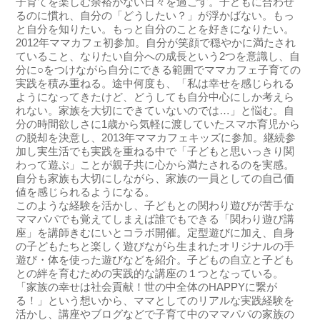
子育てを楽しむ余裕がない日々を過ごす。子どもに合わせ
るのに慣れ、自分の「どうしたい？」が浮かばない。もっ
と自分を知りたい。もっと自分のことを好きになりたい。
2012年ママカフェ初参加。自分が笑顔で穏やかに満たされ
ていること、なりたい自分への成長という2つを意識し、自
分に○をつけながら自分にできる範囲でママカフェ子育ての
実践を積み重ねる。途中何度も、「私は幸せを感じられる
ようになってきたけど、どうしても自分中心にしか考えら
れない。家族を大切にできていないのでは…」と悩む。自
分の時間欲しさに1歳から気軽に渡していたスマホ育児から
の脱却を決意し、2013年ママカフェキッズに参加。継続参
加し実生活でも実践を重ねる中で「子どもと思いっきり関
わって遊ぶ」ことが親子共に心から満たされるのを実感。
自分も家族も大切にしながら、家族の一員としての自己価
値を感じられるようになる。
このような経験を活かし、子どもとの関わり遊びが苦手な
ママパパでも覚えてしまえば誰でもできる「関わり遊び講
座」を講師きむにいとコラボ開催。定型遊びに加え、自身
の子どもたちと楽しく遊びながら生まれたオリジナルの手
遊び・体を使った遊びなどを紹介。子どもの自立と子ども
との絆を育むための実践的な講座の１つとなっている。
「家族の幸せは社会貢献！世の中全体のHAPPYに繋が
る！」という想いから、ママとしてのリアルな実践経験を
活かし、講座やブログなどで子育て中のママパパの家族の