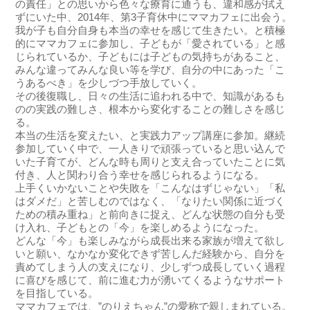
の責任」との思いから色々な療育に通うも、違和感が拭え
ずにいた中、2014年、第3子育休中にママカフェに出会う。
我が子も自分自身も本当の幸せを感じて生きたい。と積極
的にママカフェに参加し、子どもが「愛されている」と感
じられているか、子どもには子どもの気持ちがあること、
みんな違ってみんな良い等を学び、自分の中にあった「こ
うあるべき」を少しづつ手放していく。
その後復職し、日々の生活に追われる中で、知識があるも
のの実践の難しさ、根本から変化することの難しさを感じ
る。
本当の生活を変えたい、と実践力アップ講座に参加。継続
参加していく中で、一人きりで頑張っていると思い込んで
いた子育てが、どんな時も周りと支え合っていたことに気
付き、人と関わり合う幸せを感じられるようになる。
上手くいかないことや失敗を「こんなはずじゃない」「私
はダメだ」と苦しむのではなく、「なりたい関係に近づく
ための積み重ね」と前向きに捉え、どんな状態の自分も受
け入れ、子どもとの「今」を楽しめるようになった。
どんな「今」も楽しみながら成長出来る家族が増えて欲し
いと願い、なかなか変化できず苦しんだ経験から、自分を
責めてしまう人の支えになり、少しずつ成長していく過程
に喜びを感じて、前に進む力が湧いてくるようなサポート
を目指している。
ママカフェでは、”のりえちゃん”の愛称で親しまれている。