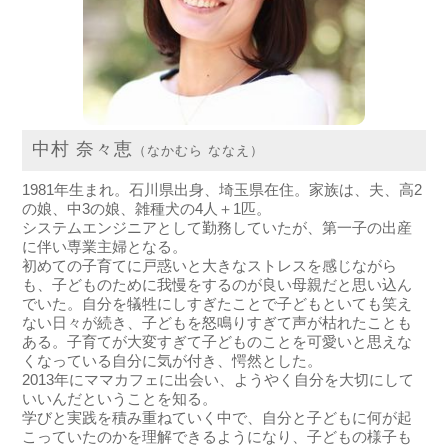
中村 奈々恵
（なかむら ななえ）
1981年生まれ。石川県出身、埼玉県在住。家族は、夫、高2
の娘、中3の娘、雑種犬の4人＋1匹。
システムエンジニアとして勤務していたが、第一子の出産
に伴い専業主婦となる。
初めての子育てに戸惑いと大きなストレスを感じながら
も、子どものために我慢をするのが良い母親だと思い込ん
でいた。自分を犠牲にしすぎたことで子どもといても笑え
ない日々が続き、子どもを怒鳴りすぎて声が枯れたことも
ある。子育てが大変すぎて子どものことを可愛いと思えな
くなっている自分に気が付き、愕然とした。
2013年にママカフェに出会い、ようやく自分を大切にして
いいんだということを知る。
学びと実践を積み重ねていく中で、自分と子どもに何が起
こっていたのかを理解できるようになり、子どもの様子も