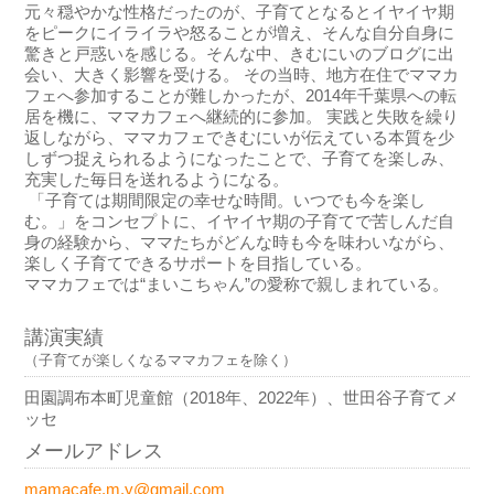
元々穏やかな性格だったのが、子育てとなるとイヤイヤ期
をピークにイライラや怒ることが増え、そんな自分自身に
驚きと戸惑いを感じる。そんな中、きむにいのブログに出
会い、大きく影響を受ける。 その当時、地方在住でママカ
フェへ参加することが難しかったが、2014年千葉県への転
居を機に、ママカフェへ継続的に参加。 実践と失敗を繰り
返しながら、ママカフェできむにいが伝えている本質を少
しずつ捉えられるようになったことで、子育てを楽しみ、
充実した毎日を送れるようになる。
「子育ては期間限定の幸せな時間。いつでも今を楽し
む。」をコンセプトに、イヤイヤ期の子育てで苦しんだ自
身の経験から、ママたちがどんな時も今を味わいながら、
楽しく子育てできるサポートを目指している。
ママカフェでは“まいこちゃん”の愛称で親しまれている。
講演実績
（子育てが楽しくなるママカフェを除く）
田園調布本町児童館（2018年、2022年）、世田谷子育てメ
ッセ
メールアドレス
mamacafe.m.y@gmail.com