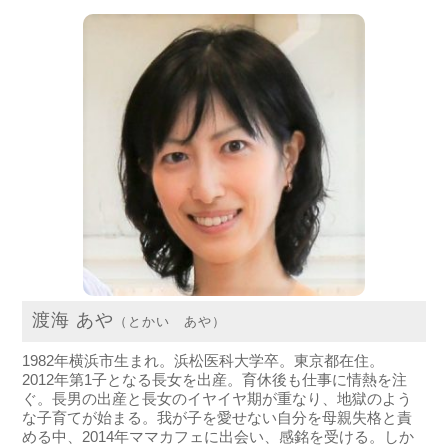
渡海 あや
（とかい あや）
1982年横浜市生まれ。浜松医科大学卒。東京都在住。
2012年第1子となる長女を出産。育休後も仕事に情熱を注
ぐ。長男の出産と長女のイヤイヤ期が重なり、地獄のよう
な子育てが始まる。我が子を愛せない自分を母親失格と責
める中、2014年ママカフェに出会い、感銘を受ける。しか