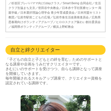
／杉並区プレパパママ向け1dayクラス／Smart Being 合同会社／生活
クラブ生協まち文京／世田谷中央教会／日本赤十字社医療センター 両
親学級／日本選択理論心理学会 青少年育成委員会／日本同盟キリスト
教団／弘前市駅前こどもの広場／弘前市食生活改善推進員会／広島県
思春期向けボランティアグループ／ヒロロスクエア賑わい創出委員会
／福岡県ボランティアグループ／横浜上野町教会
自立と絆クリエイター
「子どもの自立と子どもとの絆を育む」ためのサポートと
なる講座や企画をうみだすクリエイターです。
きむにいのサポートを受けつつ、自らも講師となって講座
を開催していきます。
毎年開催されるスキルアップ講座で、クリエイター資格を
認定されている講師です。