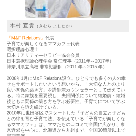
木村 宣貴
（きむら よしたか）
『M&F Relations』
代表
子育てが楽しくなるママカフェ代表
選択理論心理士
日本リアリティ―セラピー協会会員
日本選択理論心理学会 常任理事（
2011
年～
2017
年）
神奈川県立高校 非常勤講師（
2011
年～
2015
年）
2008年1月にM&F Relations設立。ひとりでも多くの人の幸
せをサポートしたいという想いから、「大切な人とのより
良い関係の築き方」を講師兼カウンセラーとして伝えてい
る。特に家族を重要視し、夫婦関係について結婚前・結婚
後ともに関係の築き方を学ぶ必要性、子育てについて学ぶ
大切さを訴え続けている。
2010年に世田谷区でスタートした「子どもの自立と子ども
との絆を育む子育て法」を伝えている「子育てが楽しくな
るママカフェ」は、ママたちの口コミで全国に広がり、東
京近郊を中心に、北海道から九州まで、全国30箇所以上で