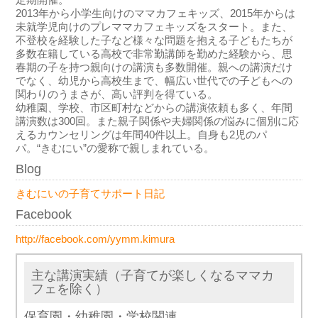
定期開催。
2013年から小学生向けのママカフェキッズ、2015年からは
未就学児向けのプレママカフェキッズをスタート。また、
不登校を経験した子など様々な問題を抱える子どもたちが
多数在籍している高校で非常勤講師を勤めた経験から、思
春期の子を持つ親向けの講演も多数開催。親への講演だけ
でなく、幼児から高校生まで、幅広い世代での子どもへの
関わりのうまさが、高い評判を得ている。
幼稚園、学校、市区町村などからの講演依頼も多く、年間
講演数は300回。また親子関係や夫婦関係の悩みに個別に応
えるカウンセリングは年間40件以上。自身も2児のパ
パ。“きむにい”の愛称で親しまれている。
Blog
きむにいの子育てサポート日記
Facebook
http://facebook.com/yymm.kimura
主な講演実績（子育てが楽しくなるママカ
フェを除く）
保育園・幼稚園・学校関連