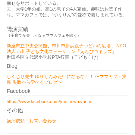
幸せをサポートしている。
夫、大学1年の娘、高1の息子の4人家族。趣味はお菓子作
り。ママカフェでは、”ゆりりん”の愛称で親しまれている。
講演実績
（子育てが楽しくなるママカフェを除く）
新座市立中央公民館
、
市川市新浜親子つどいの広場
、
NPO
法人 市川子ども文化ステーション「えんぴつキッズ」
世田谷区立代沢小学校PTA行事（子ども向け）
Blog
しくじり先生 ゆりりんみたいになるな！！ 〜ママカフェ実
践 失敗から学べるブログ〜
Facebook
https://www.facebook.com/yuri.miwa.yuririn
その他
講演依頼・お問い合わせ