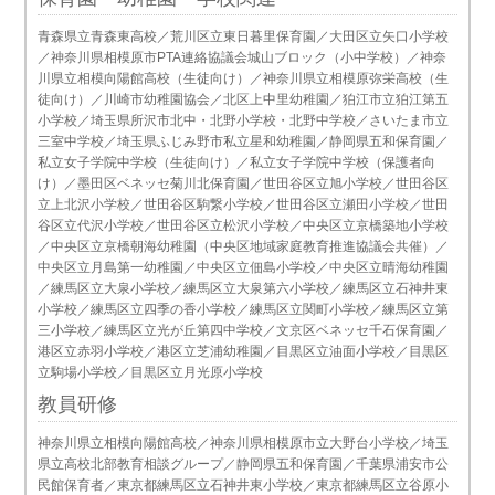
青森県立青森東高校／荒川区立東日暮里保育園／大田区立矢口小学校
／神奈川県相模原市PTA連絡協議会城山ブロック（小中学校）／神奈
川県立相模向陽館高校（生徒向け）／神奈川県立相模原弥栄高校（生
徒向け）／川崎市幼稚園協会／北区上中里幼稚園／狛江市立狛江第五
小学校／埼玉県所沢市北中・北野小学校・北野中学校／さいたま市立
三室中学校／埼玉県ふじみ野市私立星和幼稚園／静岡県五和保育園／
私立女子学院中学校（生徒向け）／私立女子学院中学校（保護者向
け）／墨田区ベネッセ菊川北保育園／世田谷区立旭小学校／世田谷区
立上北沢小学校／世田谷区駒繋小学校／世田谷区立瀬田小学校／世田
谷区立代沢小学校／世田谷区立松沢小学校／中央区立京橋築地小学校
／中央区立京橋朝海幼稚園（中央区地域家庭教育推進協議会共催）／
中央区立月島第一幼稚園／中央区立佃島小学校／中央区立晴海幼稚園
／練馬区立大泉小学校／練馬区立大泉第六小学校／練馬区立石神井東
小学校／練馬区立四季の香小学校／練馬区立関町小学校／練馬区立第
三小学校／練馬区立光が丘第四中学校／文京区ベネッセ千石保育園／
港区立赤羽小学校／港区立芝浦幼稚園／目黒区立油面小学校／目黒区
立駒場小学校／目黒区立月光原小学校
教員研修
神奈川県立相模向陽館高校／神奈川県相模原市立大野台小学校／埼玉
県立高校北部教育相談グループ／静岡県五和保育園／千葉県浦安市公
民館保育者／東京都練馬区立石神井東小学校／東京都練馬区立谷原小