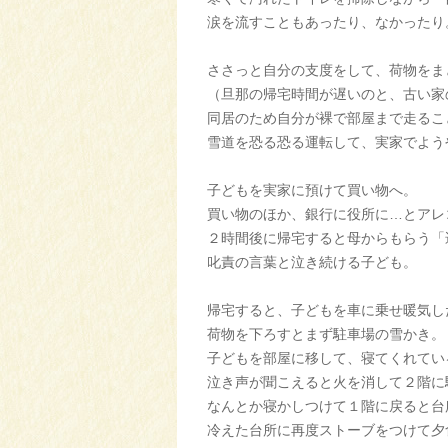
涙を流すこともあったり、なかったり
ささっと自分の支度をして、荷物をま
（旦那の帰宅時間が遅いのと、古い家
同居のため自分が裸で部屋まで走るこ
雪道を恐る恐る運転して、実家でよう
子どもを実家に預けて買い物へ。
買い物のほか、銀行に役所に…とアレ
２時間後に帰宅すると母からもらう「
叱責の言葉と泣き続ける子ども。
帰宅すると、子どもを車に乗せ暖気し
荷物を下ろすとまず駐車場の雪かき。
子どもを部屋に移して、寝てくれてい
泣き声が聞こえると火を消して２階に
なんとか寝かしつけて１階に戻ると台
冷えた台所に再度ストーブをつけて夕