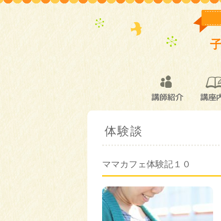
講師紹介
講座
体験談
ママカフェ体験記１０