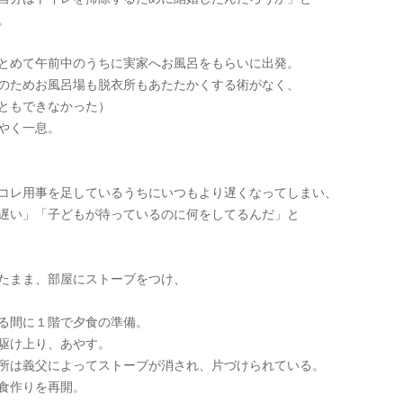
。
とめて午前中のうちに実家へお風呂をもらいに出発。
のためお風呂場も脱衣所もあたたかくする術がなく、
ともできなかった）
やく一息。
コレ用事を足しているうちにいつもより遅くなってしまい、
遅い」「子どもが待っているのに何をしてるんだ」と
たまま、部屋にストーブをつけ、
る間に１階で夕食の準備。
駆け上り、あやす。
所は義父によってストーブが消され、片づけられている。
食作りを再開。