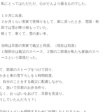
私にとってはただただ、心がどんより曇るものでした。
１０月に出産。
２か月くらい実家で里帰りをして、家に戻ったとき、雪国・秋
田では雪が降り積もっていた。
暗くて、寒くて、雪の多い冬。
当時は旦那の実家で義父と同居。（現在は別居）
１階部分は義父のスペース、２階の二部屋が私たち家族のスペ
ースという環境だった。
て、部屋のストーブをつけて回り、
かきと車の雪下ろしを１時間程度。
、自分のことをする義父に配慮しながら、
く、急いで旦那のお弁当作り。
なく、おっぱいをあげて…旦那を見送り。
うしていたんだろう？）
自分はトイレを掃除するために結婚したんだろうか」と