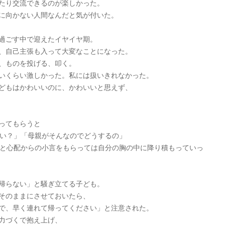
たり交流できるのが楽しかった。
に向かない人間なんだと気が付いた。
過ごす中で迎えたイヤイヤ期。
、自己主張も入って大変なことになった。
、ものを投げる、叩く。
いくらい激しかった。私には扱いきれなかった。
どもはかわいいのに、かわいいと思えず、
ってもらうと
ない？」「母親がそんなのでどうするの」
」と心配からの小言をもらっては自分の胸の中に降り積もっていっ
帰らない」と騒ぎ立てる子ども。
そのままにさせておいたら、
で、早く連れて帰ってください」と注意された。
力づくで抱え上げ、