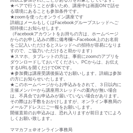
回以上参加されたことがある方を対象としています。
★ペアで行うことが多いため、講座中は画面ONで話せ
る環境にあることも参加条件です。
★zoomを使ったオンライン講座です
詳細はメールもしくはFacebookグループスレッドへご
招待後にお知らせします。
（Facebookアカウントをお持ちの方は、ホームページ
からのお申し込みの際に備考欄へFacebook上のお名前
をご記入いただけるとスレッドへの招待が容易になりま
すので、ご協力いただけると助かります）
★スマホ、タブレットの方は、事前にzoomのアプリを
ダウンロードしておいてください。PCからは、お伝え
するURLを開くだけでOKです。
★参加費は講座受講後振込でお願いします。詳細は参加
の方にお知らせいたします。
★このホームページからお申込みをされて、３日以内に
主催メンバーから講座用スレッドへの案内が無い場合
は、不具合でお申込みが届いていない場合があります。
その際はお手数をおかけしますが、オンライン事務局の
メールアドレスにご一報をお願いします。
開催直前のお申込みは、恐れ入りますが前日までによろ
しくお願い致します。
ママカフェ＠オンライン事務局